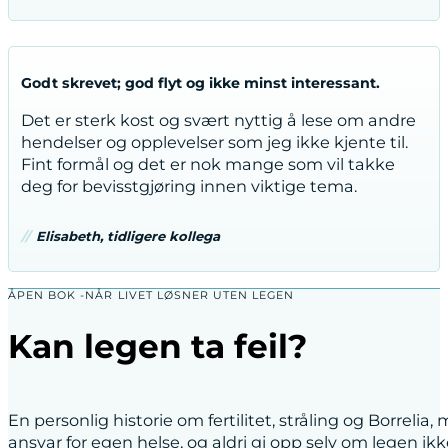
Bokens del 1: Akupunktur-terapi ved
barnløshet.
Boken er inndelt i 4 deler. Del 1 er viet barnløshet
Godt skrevet; god flyt og ikke minst interessant.
grunnet forstyrrelser i hormonbalansen og tette
Det er sterk kost og svært nyttig å lese om andre
eggledere. Skolemedisinen, av forfatteren kalt
hendelser og opplevelser som jeg ikke kjente til.
Vestlig Medisin (VM) foretok alle de nødvendige
Fint formål og det er nok mange som vil takke
undersøkelser og startet opp med hormonterapi;
deg for bevisstgjøring innen viktige tema.
uten at dette førte frem til målet. Belastningen
ved problemet førte forfatteren til å søke i andre
retninger og ble underveis kjent med en
Elisabeth, tidligere kollega
akupunktør; Anette Koppang som foruten
Bachelor i akupunktur i England også hadde to
ÅPEN BOK -NÅR LIVET LØSNER UTEN LEGEN
års studier i kinesisk urtemedisin fra Nederland.
Med andre ord en vel skolert person i TKM
Kan legen ta feil?
(Tradisjonell Kinesisk Medisin). Besøk hos
Koppang ledet til en økt innsikt i problemet der
ufruktbarhet ble ansett som en del av en allmenn
forstyrrelse i kroppens energibalanse. Ved å sette
En personlig historie om fertilitet, stråling og Borreli
nåler ble energisirkulasjonen gjenopprettet noe
ansvar for egen helse, og aldri gi opp selv om legen ikk