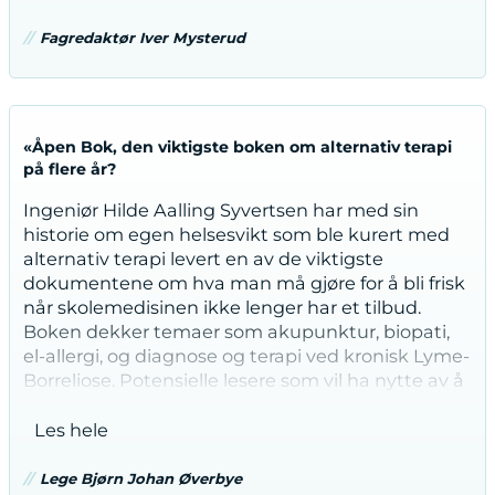
eloverfølsomhet og borreliainfeksjon, mai 2025
Fagredaktør Iver Mysterud
«Åpen Bok, den viktigste boken om alternativ terapi
på flere år?
Ingeniør Hilde Aalling Syvertsen har med sin
historie om egen helsesvikt som ble kurert med
alternativ terapi levert en av de viktigste
dokumentene om hva man må gjøre for å bli frisk
når skolemedisinen ikke lenger har et tilbud.
Boken dekker temaer som akupunktur, biopati,
el-allergi, og diagnose og terapi ved kronisk Lyme-
Borreliose. Potensielle lesere som vil ha nytte av å
kjøpe boken og sette seg inn i stoffet, er enhver
som ikke kommer i mål med skolemedisin og
Les hele
deres terapeuter; herunder leger. Kjøp, les og bli
mere opplyst.
Lege Bjørn Johan Øverbye