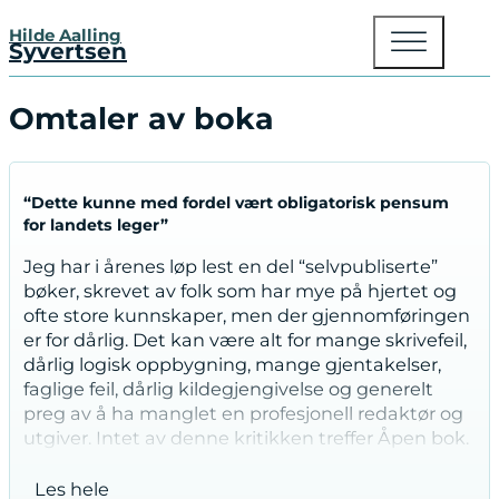
Hilde Aalling
Syvertsen
Omtaler av boka
“Dette kunne med fordel vært obligatorisk pensum
for landets leger”
Jeg har i årenes løp lest en del “selvpubliserte”
bøker, skrevet av folk som har mye på hjertet og
ofte store kunnskaper, men der gjennomføringen
er for dårlig. Det kan være alt for mange skrivefeil,
dårlig logisk oppbygning, mange gjentakelser,
faglige feil, dårlig kildegjengivelse og generelt
preg av å ha manglet en profesjonell redaktør og
utgiver. Intet av denne kritikken treffer Åpen bok.
VOF, IM_Om fruktbarhetsproblemer,
Les hele