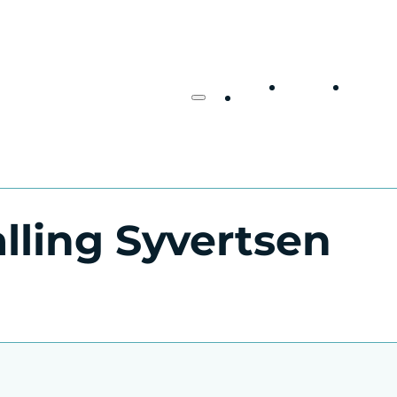
Om
Om
Hjem
meg
boke
alling Syvertsen