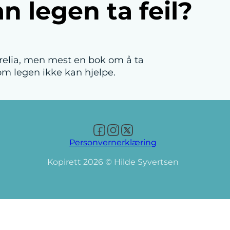
n legen ta feil?
orrelia, men mest en bok om å ta
 om legen ikke kan hjelpe.
Follow us on Facebook
Follow us on Instagram
Follow us on X
Personvernerklæring
Kopirett 2026 © Hilde Syvertsen