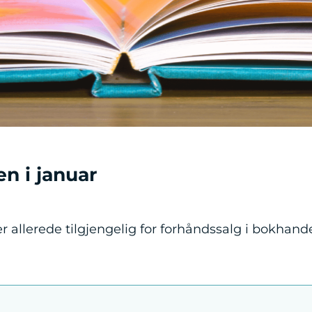
en i januar
er allerede tilgjengelig for forhåndssalg i bokhan