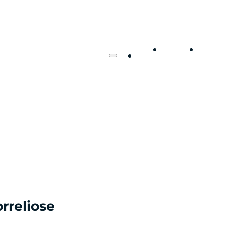
Om
Om
Hjem
meg
boke
rreliose