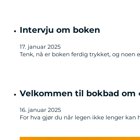
Intervju om boken
17. januar 2025
Tenk, nå er boken ferdig trykket, og noen 
Velkommen til bokbad om «Å
16. januar 2025
For hva gjør du når legen ikke lenger kan 